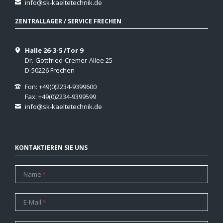
info@sk-kaeltetechnik.de
ZENTRALLAGER / SERVICE FRECHEN
Halle 26-3-5 /Tor 9
Dr.-Gottfried-Cremer-Allee 25
D-50226 Frechen
Fon: +49(0)2234-9399600
Fax: +49(0)2234-9399599
info@sk-kaeltetechnik.de
KONTAKTIEREN SIE UNS
Pflichtfeld
Name
*
Pflichtfeld
E-Mail
*