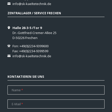
info@sk-kaeltetechnik.de
ZENTRALLAGER / SERVICE FRECHEN
Halle 26-3-5 /Tor 9
Dr.-Gottfried-Cremer-Allee 25
D-50226 Frechen
Fon: +49(0)2234-9399600
Fax: +49(0)2234-9399599
info@sk-kaeltetechnik.de
KONTAKTIEREN SIE UNS
Pflichtfeld
Name
*
Pflichtfeld
E-Mail
*