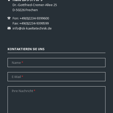
Dr.-Gottfried-Cremer-Allee 25
D-50226 Frechen
Fon: +49(0)2234-9399600
Fax: +49(0)2234-9399599
info@sk-kaeltetechnik.de
KONTAKTIEREN SIE UNS
Pflichtfeld
Name
*
Pflichtfeld
E-Mail
*
Pflichtfeld
Ihre Nachricht
*