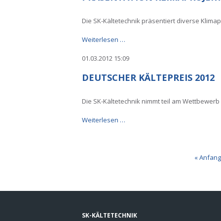
Die SK-Kältetechnik präsentiert diverse Klima
Präsentation
Weiterlesen …
Klimaprojekte
01.03.2012 15:09
Moskau
DEUTSCHER KÄLTEPREIS 2012
Die SK-Kältetechnik nimmt teil am Wettbewerb
Deutscher
Weiterlesen …
Kältepreis
2012
« Anfan
SK-KÄLTETECHNIK