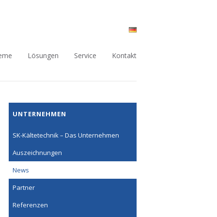
teme
Lösungen
Service
Kontakt
Navigation
UNTERNEHMEN
überspringen
SK-Kältetechnik – Das Unternehmen
Auszeichnungen
News
Partner
Referenzen