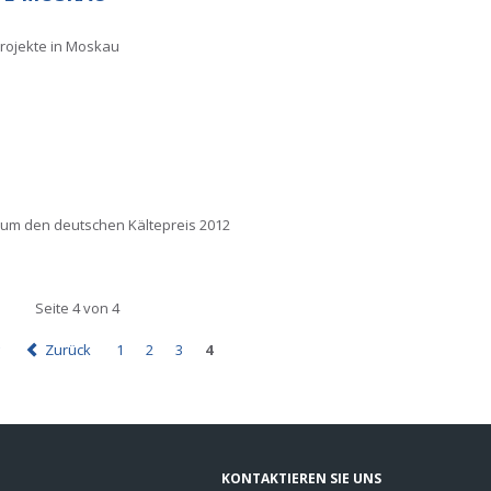
projekte in Moskau
 um den deutschen Kältepreis 2012
Seite 4 von 4
g
Zurück
1
2
3
4
KONTAKTIEREN SIE UNS