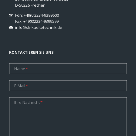
D-50226 Frechen
Fon: +49(0)2234-9399600
Fax: +49(0)2234-9399599
info@sk-kaeltetechnik.de
KONTAKTIEREN SIE UNS
Pflichtfeld
Name
*
Pflichtfeld
E-Mail
*
Pflichtfeld
Ihre Nachricht
*